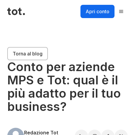
Salta
al
Apri conto
contenuto
Piattaforma
Torna al blog
Soluzioni
Conto per aziende
MPS e Tot: qual è il
Risorse
più adatto per il tuo
Prezzi
business?
Login
Accedi al tuo account
Accedi
Redazione Tot