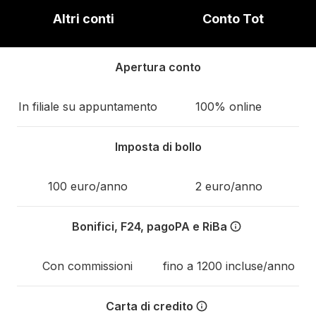
Altri conti
Conto Tot
Apertura conto
In filiale su appuntamento
100% online
Imposta di bollo
100 euro/anno
2 euro/anno
Bonifici, F24, pagoPA e RiBa
Con Tot non hai commissioni a
Con commissioni
fino a 1200 incluse/anno
Carta di credito
Tot è l'unica fintech che ti o