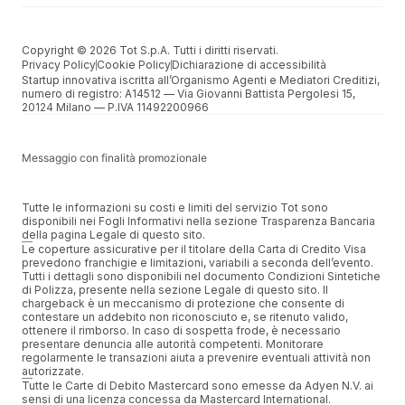
Copyright © 2026 Tot S.p.A. Tutti i diritti riservati.
Privacy Policy
Cookie Policy
Dichiarazione di accessibilità
Startup innovativa iscritta all’Organismo Agenti e Mediatori Creditizi,
numero di registro: A14512 –– Via Giovanni Battista Pergolesi 15,
20124 Milano –– P.IVA 11492200966
Messaggio con finalità promozionale
Tutte le informazioni su costi e limiti del servizio Tot sono
disponibili nei Fogli Informativi nella sezione Trasparenza Bancaria
della pagina Legale di questo sito.
Le coperture assicurative per il titolare della Carta di Credito Visa
prevedono franchigie e limitazioni, variabili a seconda dell’evento.
Tutti i dettagli sono disponibili nel documento Condizioni Sintetiche
di Polizza, presente nella sezione Legale di questo sito. Il
chargeback è un meccanismo di protezione che consente di
contestare un addebito non riconosciuto e, se ritenuto valido,
ottenere il rimborso. In caso di sospetta frode, è necessario
presentare denuncia alle autorità competenti. Monitorare
regolarmente le transazioni aiuta a prevenire eventuali attività non
autorizzate.
Tutte le Carte di Debito Mastercard sono emesse da Adyen N.V. ai
sensi di una licenza concessa da Mastercard International.