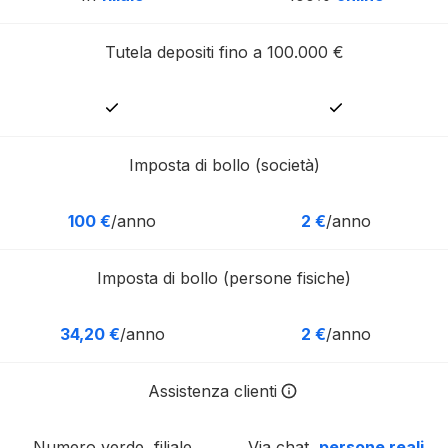
Tutela depositi fino a 100.000 €
Imposta di bollo (società)
100 €
/anno
2 €
/anno
Imposta di bollo (persone fisiche)
34,20 €
/anno
2 €
/anno
Assistenza clienti
I business expert di Tot rispo
Numero verde, filiale
Via chat,
persone reali