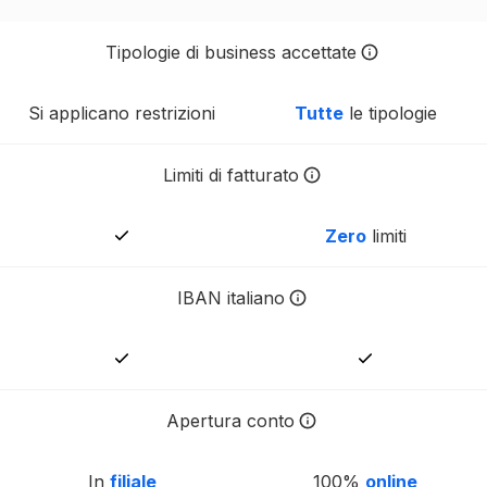
Tipologie di business accettate
Molte banche tradizionali appli
Si applicano restrizioni
Tutte
le tipologie
Limiti di fatturato
Molti dei conti business delle
Zero
limiti
IBAN italiano
Banca depositaria italiana, pr
Apertura conto
Con Tot la procedura di aper
In
filiale
100%
online