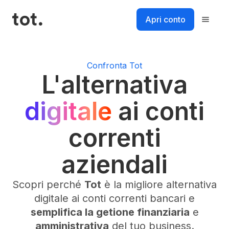
Salta
al
Apri conto
contenuto
Piattaforma
Confronta Tot
L'alternativa
Soluzioni
digitale
ai conti
correnti
Risorse
aziendali
Prezzi
Scopri perché
Tot
è la migliore alternativa
Login
digitale ai conti correnti bancari e
Accedi al tuo account
semplifica la getione finanziaria
e
Accedi
amministrativa
del tuo business.