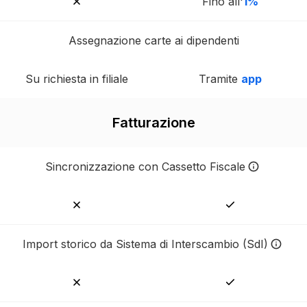
Fino all'
1%
Assegnazione carte ai dipendenti
Su richiesta in filiale
Tramite
app
Fatturazione
Sincronizzazione con Cassetto Fiscale
Sincronizza tutte le fatture az
Import storico da Sistema di Interscambio (SdI)
Importa lo storico delle fattu