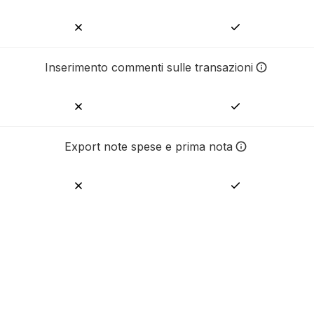
Inserimento commenti sulle transazioni
Possibilità di inserire un co
Export note spese e prima nota
Scarica la riconciliazione già 