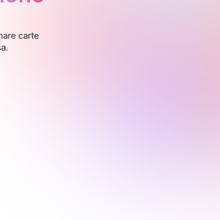
nare carte
sa.