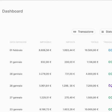
operazioni
Logistica e Trasporti
Con carte e gestione note spese incluse