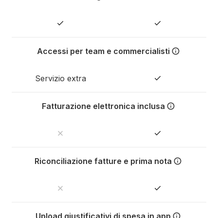
Con i POS collegati al conto T
Accessi per team e commercialisti
Con Tot puoi stabilire livelli
Servizio extra
Fatturazione elettronica inclusa
Con Tot hai un software di fat
Riconciliazione fatture e prima nota
Con Tot fatture e ricevute si 
Upload giustificativi di spesa in app