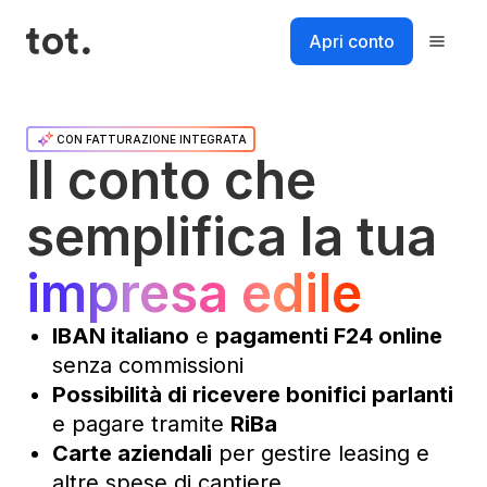
Salta
al
Apri conto
contenuto
Piattaforma
CON FATTURAZIONE INTEGRATA
Il conto che
Soluzioni
semplifica la tua
impresa edile
Risorse
IBAN italiano
e
pagamenti F24 online
Prezzi
senza commissioni
Possibilità di ricevere bonifici parlanti
Login
e pagare tramite
RiBa
Accedi al tuo account
Carte aziendali
per gestire leasing e
Accedi
altre spese di cantiere