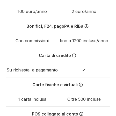
100 euro/anno
2 euro/anno
Bonifici, F24, pagoPA e RiBa
Con Tot non hai commissioni a
Con commissioni
fino a 1200 incluse/anno
Carta di credito
Tot è l'unica fintech che ti o
Su richiesta, a pagamento
Carte fisiche e virtuali
Con Tot puoi assegnare le cart
1 carta inclusa
Oltre 500 incluse
POS collegato al conto