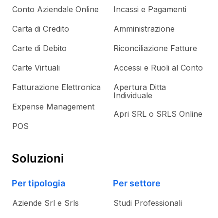
Conto Aziendale Online
Incassi e Pagamenti
Carta di Credito
Amministrazione
Carte di Debito
Riconciliazione Fatture
Carte Virtuali
Accessi e Ruoli al Conto
Fatturazione Elettronica
Apertura Ditta
Individuale
Expense Management
Apri SRL o SRLS Online
POS
Soluzioni
Per tipologia
Per settore
Aziende Srl e Srls
Studi Professionali