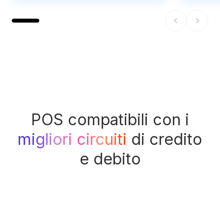
POS compatibili con i
migliori circuiti
di credito
e debito