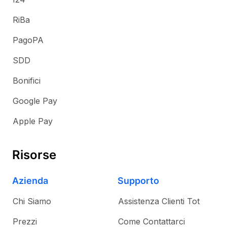
RiBa
PagoPA
SDD
Bonifici
Google Pay
Apple Pay
Risorse
Azienda
Supporto
Chi Siamo
Assistenza Clienti Tot
Prezzi
Come Contattarci