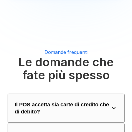
Domande frequenti
Le domande che
fate più spesso
Il POS accetta sia carte di credito che
di debito?