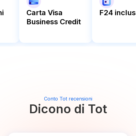
i 30 giorni
Carta Visa
F
uiti
Business Credit
Conto Tot recensioni
Dicono di Tot