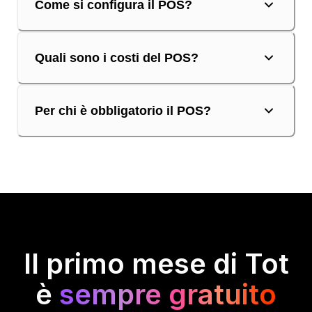
Come si configura il POS?
Quali sono i costi del POS?
Per chi è obbligatorio il POS?
Il primo mese di Tot
è
sempre gratuito