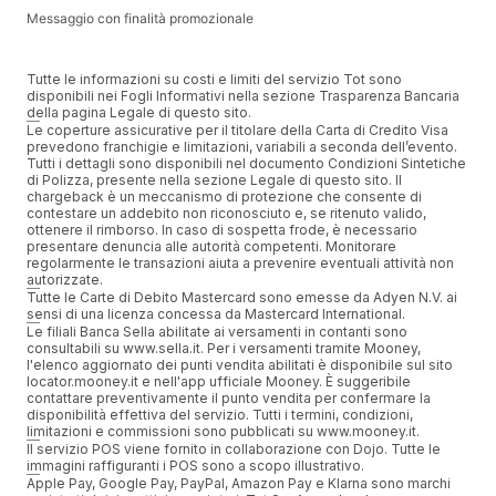
Messaggio con finalità promozionale
Tutte le informazioni su costi e limiti del servizio Tot sono
disponibili nei Fogli Informativi nella sezione Trasparenza Bancaria
della pagina Legale di questo sito.
Le coperture assicurative per il titolare della Carta di Credito Visa
prevedono franchigie e limitazioni, variabili a seconda dell’evento.
Tutti i dettagli sono disponibili nel documento Condizioni Sintetiche
di Polizza, presente nella sezione Legale di questo sito. Il
chargeback è un meccanismo di protezione che consente di
contestare un addebito non riconosciuto e, se ritenuto valido,
ottenere il rimborso. In caso di sospetta frode, è necessario
presentare denuncia alle autorità competenti. Monitorare
regolarmente le transazioni aiuta a prevenire eventuali attività non
autorizzate.
Tutte le Carte di Debito Mastercard sono emesse da Adyen N.V. ai
sensi di una licenza concessa da Mastercard International.
Le filiali Banca Sella abilitate ai versamenti in contanti sono
consultabili su www.sella.it. Per i versamenti tramite Mooney,
l'elenco aggiornato dei punti vendita abilitati è disponibile sul sito
locator.mooney.it e nell'app ufficiale Mooney. È suggeribile
contattare preventivamente il punto vendita per confermare la
disponibilità effettiva del servizio. Tutti i termini, condizioni,
limitazioni e commissioni sono pubblicati su www.mooney.it.
Il servizio POS viene fornito in collaborazione con Dojo. Tutte le
immagini raffiguranti i POS sono a scopo illustrativo.
Apple Pay, Google Pay, PayPal, Amazon Pay e Klarna sono marchi