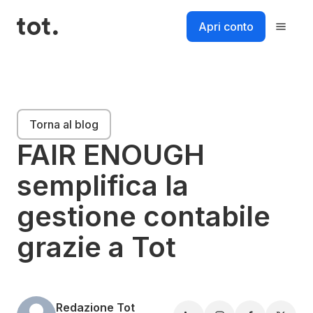
Salta
al
Apri conto
contenuto
Piattaforma
Torna al blog
Soluzioni
FAIR ENOUGH
semplifica la
Risorse
gestione contabile
Prezzi
grazie a Tot
Login
Accedi al tuo account
Accedi
Redazione Tot