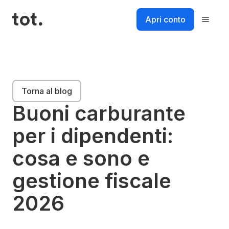
Salta
al
Apri conto
contenuto
Piattaforma
Torna al blog
Soluzioni
Buoni carburante
per i dipendenti:
Risorse
cosa e sono e
Prezzi
gestione fiscale
Login
2026
Accedi al tuo account
Accedi