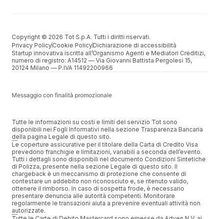
Copyright © 2026 Tot S.p.A. Tutti i diritti riservati.
Privacy Policy
Cookie Policy
Dichiarazione di accessibilità
Startup innovativa iscritta all’Organismo Agenti e Mediatori Creditizi,
numero di registro: A14512 –– Via Giovanni Battista Pergolesi 15,
20124 Milano –– P.IVA 11492200966
Messaggio con finalità promozionale
Tutte le informazioni su costi e limiti del servizio Tot sono
disponibili nei Fogli Informativi nella sezione Trasparenza Bancaria
della pagina Legale di questo sito.
Le coperture assicurative per il titolare della Carta di Credito Visa
prevedono franchigie e limitazioni, variabili a seconda dell’evento.
Tutti i dettagli sono disponibili nel documento Condizioni Sintetiche
di Polizza, presente nella sezione Legale di questo sito. Il
chargeback è un meccanismo di protezione che consente di
contestare un addebito non riconosciuto e, se ritenuto valido,
ottenere il rimborso. In caso di sospetta frode, è necessario
presentare denuncia alle autorità competenti. Monitorare
regolarmente le transazioni aiuta a prevenire eventuali attività non
autorizzate.
Tutte le Carte di Debito Mastercard sono emesse da Adyen N.V. ai