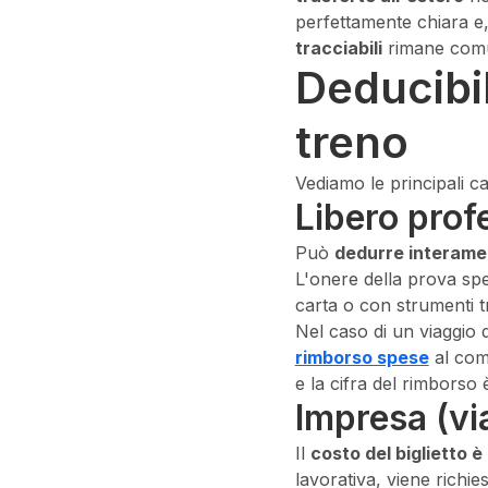
perfettamente chiara e,
tracciabili
rimane comun
Deducibil
treno
Vediamo le principali ca
Libero prof
Può
dedurre interament
L'onere della prova spe
carta o con strumenti tr
Nel caso di un viaggio d
rimborso spese
al comm
e la cifra del rimborso 
Impresa (vi
Il
costo del biglietto 
lavorativa, viene richie