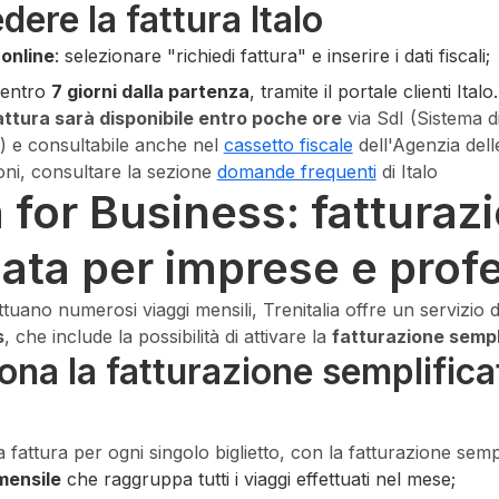
ere la fattura Italo
 online
: selezionare "richiedi fattura" e inserire i dati fiscali;
 entro
7 giorni dalla partenza
, tramite il portale clienti Italo.
fattura sarà disponibile entro poche ore
via SdI (Sistema d
a) e consultabile anche nel
cassetto fiscale
dell'Agenzia dell
oni, consultare la sezione
domande frequenti
di Italo
a for Business: fatturaz
ata per imprese e profe
ttuano numerosi viaggi mensili, Trenitalia offre un servizio
s
, che include la possibilità di attivare la
fatturazione sempl
na la fatturazione semplifica
 fattura per ogni singolo biglietto, con la fatturazione sempl
mensile
che raggruppa tutti i viaggi effettuati nel mese;