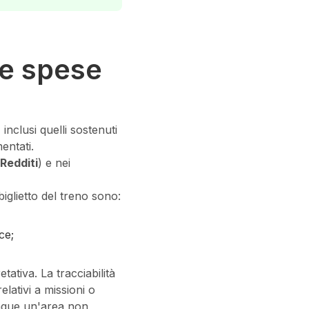
le spese
 inclusi quelli sostenuti
entati.
Redditi
) e nei
biglietto del treno sono:
ce;
tativa. La tracciabilità
lativi a missioni o
nque un'area non