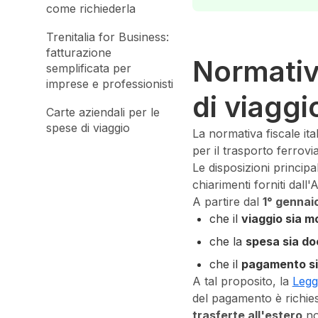
come richiederla
Trenitalia for Business:
fatturazione
Normativa
semplificata per
imprese e professionisti
di viaggi
Carte aziendali per le
spese di viaggio
La normativa fiscale it
per il trasporto ferrovi
Le disposizioni princip
chiarimenti forniti dall'
A partire dal
1° gennai
che il
viaggio sia m
che la
spesa sia do
che il
pagamento si
A tal proposito, la
Legg
del pagamento è richiest
trasferte all'estero
no