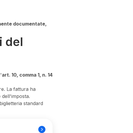
mente documentate,
i del
'
art. 10, comma 1, n. 14
re. La fattura ha
 dell'imposta.
iglietteria standard