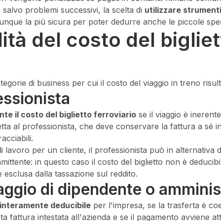
 salvo problemi successivi, la scelta di
utilizzare strument
que la più sicura per poter dedurre anche le piccole spes
ità del costo del bigliet
tegorie di business per cui il costo del viaggio in treno risul
essionista
e il costo del biglietto ferroviario
se il viaggio è inerente 
tta al professionista, che deve conservare la fattura a sé i
acciabili.
i lavoro per un cliente, il professionista può in alternativa d
ittente: in questo caso il costo del biglietto non è deducibil
è esclusa dalla tassazione sul reddito.
aggio di dipendente o amminis
è interamente deducibile
per l'impresa, se la trasferta è coe
sta fattura intestata all'azienda e se il pagamento avviene at