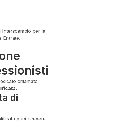
i Interscambio per la
e Entrate.
ione
ssionisti
 dedicato chiamato
ificata
.
ta di
ificata puoi ricevere: