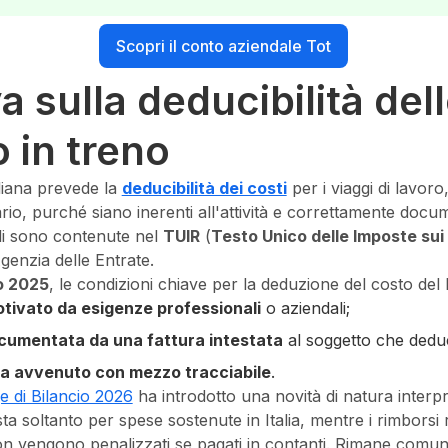
Scopri il conto aziendale Tot
 sulla deducibilità del
o in treno
aliana prevede la
deducibilità dei costi
per i viaggi di lavoro,
ario, purché siano inerenti all'attività e correttamente docum
ali sono contenute nel
TUIR
(
Testo Unico delle Imposte sui 
Agenzia delle Entrate.
o 2025
, le condizioni chiave per la deduzione del costo del 
otivato da esigenze professionali
o aziendali;
cumentata da una fattura intestata
al soggetto che dedu
a avvenuto con mezzo tracciabile
.
e di Bilancio 2026
ha introdotto una novità di natura interpre
a soltanto per spese sostenute in Italia, mentre i rimborsi re
n vengono penalizzati se pagati in contanti. Rimane comu