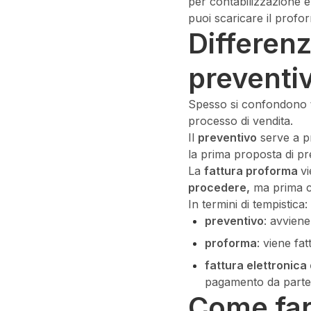
per contabilizzazione e
puoi scaricare il proform
Differenz
preventi
Spesso si confondono
processo di vendita.
Il
preventivo
serve a p
la prima proposta di pr
La
fattura proforma
v
procedere,
ma prima ch
In termini di tempistica:
preventivo
: avviene
proforma
: viene fa
fattura elettronica 
pagamento da parte 
Come far