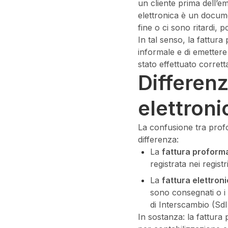
un cliente prima dell’e
elettronica è un docum
fine o ci sono ritardi,
In tal senso, la fattur
informale e di emettere
stato effettuato corret
Differenz
elettroni
La confusione tra prof
differenza:
La
fattura proform
registrata nei regis
La
fattura elettroni
sono consegnati o i 
di Interscambio (SdI
In sostanza: la fattura 