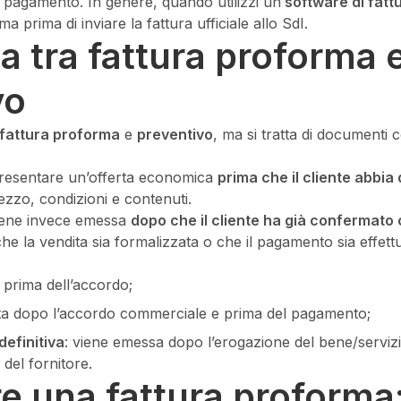
 pagamento. In genere, quando utilizzi un
software di fattu
a prima di inviare la fattura ufficiale allo SdI.
a tra fattura proforma 
vo
fattura proforma
e
preventivo
, ma si tratta di documenti c
resentare un’offerta economica
prima che il cliente abbia
ezzo, condizioni e contenuti.
iene invece emessa
dopo che il cliente ha già confermato
e la vendita sia formalizzata o che il pagamento sia effett
 prima dell’accordo;
tta dopo l’accordo commerciale e prima del pagamento;
definitiva
: viene emessa dopo l’erogazione del bene/servizio
del fornitore.
e una fattura proforma: