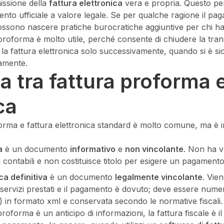
missione della
fattura elettronica
vera e propria. Questo per
ento ufficiale a valore legale. Se per qualche ragione il p
 possono nascere pratiche burocratiche aggiuntive per chi ha
a proforma è molto utile, perché consente di chiudere la tr
 la fattura elettronica solo successivamente, quando si è si
tamente.
a tra fattura proforma e
ca
orma e fattura elettronica standard è molto comune, ma è i
a
è un documento
informativo
e
non vincolante
. Non ha v
tri contabili e non costituisce titolo per esigere un pagament
ca definitiva
è un documento
legalmente vincolante
. Vie
servizi prestati e il pagamento è dovuto; deve essere numer
) in formato xml e conservata secondo le normative fiscali.
proforma è un anticipo di informazioni, la fattura fiscale è i