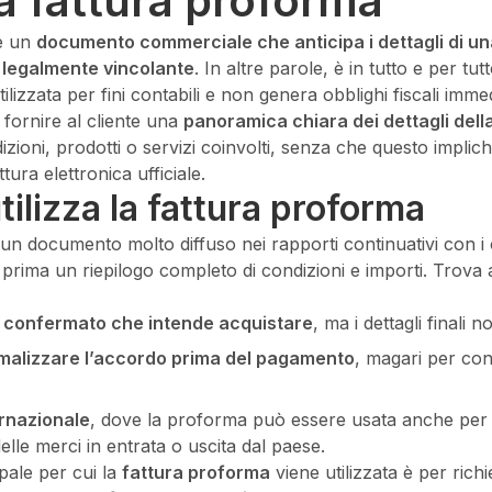
a fattura proforma
è un
documento commerciale che anticipa i dettagli di u
è legalmente vincolante
. In altre parole, è in tutto e per tut
ilizzata per fini contabili e non genera obblighi fiscali immed
fornire al cliente una
panoramica chiara dei dettagli dell
dizioni, prodotti o servizi coinvolti, senza che questo implich
ura elettronica ufficiale.
tilizza la fattura proforma
un documento molto diffuso nei rapporti continuativi con i c
prima un riepilogo completo di condizioni e importi. Trova a
ha confermato che intende acquistare
, ma i dettagli finali 
malizzare l’accordo prima del pagamento
, magari per co
rnazionale
, dove la proforma può essere usata anche per 
delle merci in entrata o uscita dal paese.
ipale per cui la
fattura proforma
viene utilizzata è per rich