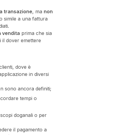
na transazione
, ma
non
to simile a una fattura
iati.
a vendita
prima che sia
i il dover emettere
lienti, dove è
pplicazione in diversi
non sono ancora definiti;
ncordare tempi o
scopi doganali o per
iedere il pagamento a