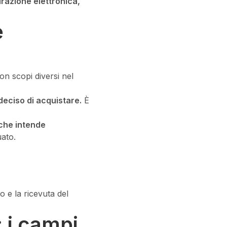
razione elettronica,
e
on scopi diversi nel
 deciso di acquistare.
È
 che intende
uato.
 e la ricevuta del
 i campi