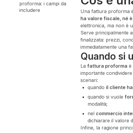
Cos’è un
proforma: i campi da
includere
Una fattura proforma 
ha valore fiscale, né 
elettronica, ma non è ut
Serve principalmente a 
finalizzata: prezzi, con
immediatamente una fatt
Quando si u
La
fattura proforma
è 
importante condividere 
scenari:
quando
il cliente 
quando si vuole
for
modalità;
nel
commercio inte
dichiarare il valore 
Infine, la ragione princ