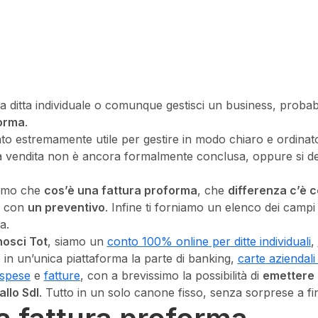
a ditta individuale o comunque gestisci un business, probabi
forma
.
to estremamente utile per gestire in modo chiaro e ordinato i
 vendita non è ancora formalmente conclusa, oppure si de
iamo che
cos’è una fattura proforma
, che
differenza c’è 
 con
un preventivo
. Infine ti forniamo un elenco dei camp
ma.
osci Tot
, siamo un
conto 100% online per ditte individuali
,
 in un’unica piattaforma la parte di banking,
carte aziendali 
 spese
e
fatture
, con a brevissimo la possibilità di
emettere 
allo SdI
. Tutto in un solo canone fisso, senza sorprese a f