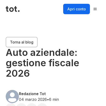
Salta
al
Apri conto
contenuto
Piattaforma
Torna al blog
Soluzioni
Auto aziendale:
gestione fiscale
Risorse
2026
Prezzi
Login
Accedi al tuo account
Redazione Tot
04 marzo 2026
•
6 min
Accedi