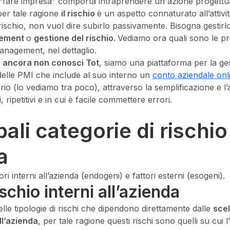
: “fare impresa” comporta intraprendere un'azione progettual
 per tale ragione
il rischio
è un aspetto connaturato all’attivi
l rischio, non vuol dire subirlo passivamente. Bisogna gestirlo
gement
o
gestione del rischio.
Vediamo ora quali sono le prin
 Management, nel dettaglio.
 ancora non conosci Tot
, siamo una piattaforma per la ge
 delle PMI che include al suo interno un
conto aziendale onl
iario (lo vediamo tra poco), attraverso la semplificazione e 
 ripetitivi e in cui è facile commettere errori.
pali categorie di rischio
a
ttori interni all’azienda (endogeni) e fattori esterni (esogeni).
rischio interni all’azienda
uelle tipologie di rischi che dipendono direttamente dalle
scel
ll’azienda
, per tale ragione questi rischi sono quelli su cui