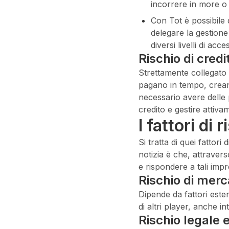
incorrere in more o s
Con Tot è possibile
delegare la gestione 
diversi livelli di a
Rischio di credi
Strettamente collegato 
pagano in tempo, crean
necessario avere delle p
credito e gestire attiva
I fattori di 
Si tratta di quei fattori
notizia è che, attravers
e rispondere a tali impr
Rischio di merc
Dipende da fattori este
di altri player, anche in
Rischio legale 