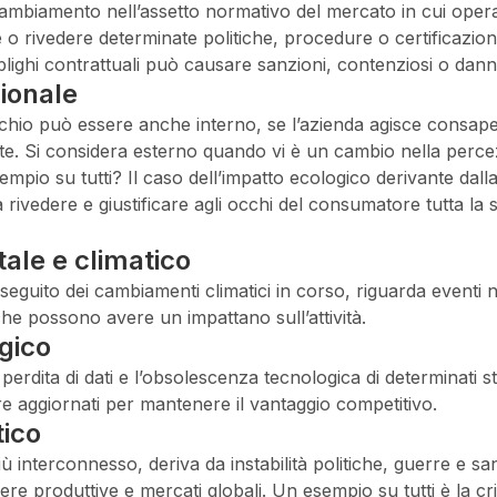
cambiamento nell’assetto normativo del mercato in cui ope
e o rivedere determinate politiche, procedure o certificazioni
blighi contrattuali può causare sanzioni, contenziosi o danni
ionale
chio può essere anche interno, se l’azienda agisce consap
nte. Si considera esterno quando vi è un cambio nella perc
empio su tutti? Il caso dell’impatto ecologico derivante dall
 rivedere e giustificare agli occhi del consumatore tutta la su
ale e climatico
seguito dei cambiamenti climatici in corso, riguarda eventi n
che possono avere un impattano sull’attività.
gico
 perdita di dati e l’obsolescenza tecnologica di determinati 
e aggiornati per mantenere il vantaggio competitivo.
tico
interconnesso, deriva da instabilità politiche, guerre e san
ere produttive e mercati globali. Un esempio su tutti è la cr