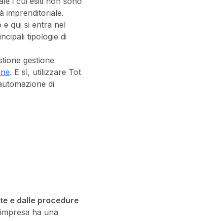
e i cui esiti non sono
tà imprenditoriale.
 e qui si entra nel
cipali tipologie di
stione gestione
ine
. E sì, utilizzare Tot
l’automazione di
te e dalle procedure
 l’impresa ha una