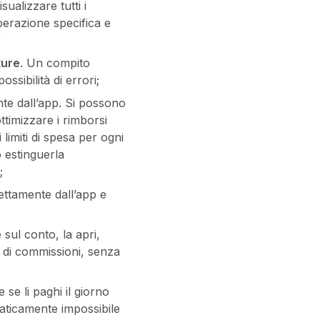
sualizzare tutti i
perazione specifica e
;
ture
. Un compito
ssibilità di errori;
nte dall’app. Si possono
ttimizzare i rimborsi
limiti di spesa per ogni
o estinguerla
;
rettamente dall’app e
 sul conto, la apri,
 di commissioni, senza
 se li paghi il giorno
raticamente impossibile