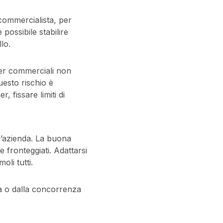
 commercialista, per
 possibile stabilire
llo.
ner commerciali non
esto rischio è
, fissare limiti di
 un’azienda. La buona
 fronteggiati. Adattarsi
oli tutti.
da o dalla concorrenza