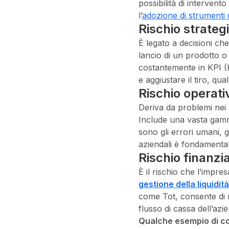
possibilità di intervent
l’
adozione di strumenti di
Rischio strateg
È legato a decisioni ch
lancio di un prodotto o 
costantemente in KPI (K
e aggiustare il tiro, qu
Rischio operati
Deriva da problemi nei p
Include una vasta gamma
sono gli errori umani, g
aziendali è fondamental
Rischio finanzia
È il rischio che l’impre
gestione della liquidità
come Tot, consente di ri
flusso di cassa dell’azi
Qualche esempio di cosa