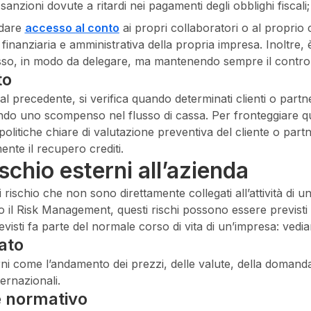
anzioni dovute a ritardi nei pagamenti degli obblighi fiscali;
 dare
accesso al conto
ai propri collaboratori o al proprio
finanziaria e amministrativa della propria impresa. Inoltre, è
ccesso, in modo da delegare, ma mantenendo sempre il contro
to
al precedente, si verifica quando determinati clienti o part
do uno scompenso nel flusso di cassa. Per fronteggiare qu
olitiche chiare di valutazione preventiva del cliente o partner
mente il recupero crediti.
rischio esterni all’azienda
 di rischio che non sono direttamente collegati all’attività di
o il Risk Management, questi rischi possono essere previsti e
evisti fa parte del normale corso di vita di un’impresa: vediam
ato
rni come l’andamento dei prezzi, delle valute, della doman
ternazionali.
e normativo