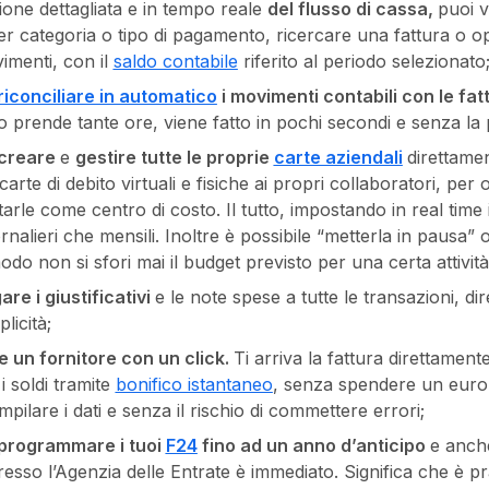
ione dettagliata e in tempo reale
del flusso di cassa,
puoi vi
 per categoria o tipo di pagamento, ricercare una fattura o o
vimenti, con il
saldo contabile
riferito al periodo selezionato
riconciliare in automatico
i movimenti contabili con le fat
o prende tante ore, viene fatto in pochi secondi e senza la po
creare
e
gestire tutte le proprie
carte aziendali
direttame
rte di debito virtuali e fisiche ai propri collaboratori, per o
rle come centro di costo. Il tutto, impostando in real time i 
ornalieri che mensili. Inoltre è possibile “metterla in pausa” 
odo non si sfori mai il budget previsto per una certa attività
are i giustificativi
e le note spese a tutte le transazioni, di
licità;
 un fornitore con un click.
Ti arriva la fattura direttamente
 i soldi tramite
bonifico istantaneo
, senza spendere un euro
ilare i dati e senza il rischio di commettere errori;
programmare i tuoi
F24
fino ad un anno d’anticipo
e anche
presso l’Agenzia delle Entrate è immediato. Significa che è p