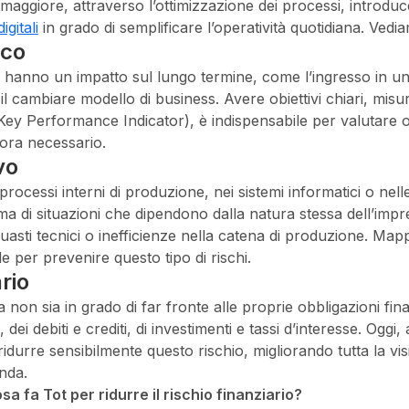
o maggiore, attraverso l’ottimizzazione dei processi, introdu
gitali
in grado di semplificare l’operatività quotidiana. Vediamo
ico
e hanno un impatto sul lungo termine, come l’ingresso in u
il cambiare modello di business. Avere obiettivi chiari, misu
ey Performance Indicator), è indispensabile per valutare og
alora necessario.
vo
rocessi interni di produzione, nei sistemi informatici o nel
 di situazioni che dipendono dalla natura stessa dell’impr
uasti tecnici o inefficienze nella catena di produzione. Mapp
e per prevenire questo tipo di rischi.
rio
sa non sia in grado di far fronte alle proprie obbligazioni fin
, dei debiti e crediti, di investimenti e tassi d’interesse. Oggi
durre sensibilmente questo rischio, migliorando tutta la visibi
enda.
 fa Tot per ridurre il rischio finanziario?