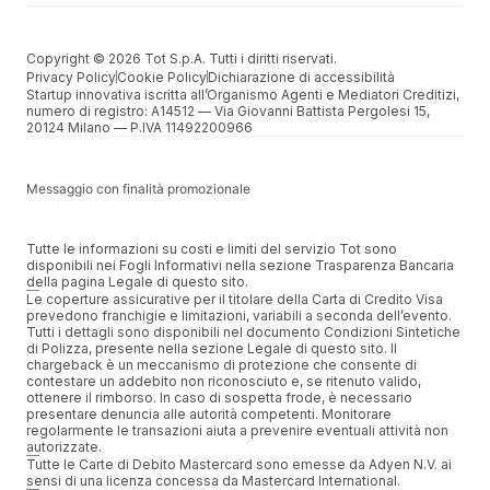
Copyright © 2026 Tot S.p.A. Tutti i diritti riservati.
Privacy Policy
Cookie Policy
Dichiarazione di accessibilità
Startup innovativa iscritta all’Organismo Agenti e Mediatori Creditizi,
numero di registro: A14512 –– Via Giovanni Battista Pergolesi 15,
20124 Milano –– P.IVA 11492200966
Messaggio con finalità promozionale
Tutte le informazioni su costi e limiti del servizio Tot sono
disponibili nei Fogli Informativi nella sezione Trasparenza Bancaria
della pagina Legale di questo sito.
Le coperture assicurative per il titolare della Carta di Credito Visa
prevedono franchigie e limitazioni, variabili a seconda dell’evento.
Tutti i dettagli sono disponibili nel documento Condizioni Sintetiche
di Polizza, presente nella sezione Legale di questo sito. Il
chargeback è un meccanismo di protezione che consente di
contestare un addebito non riconosciuto e, se ritenuto valido,
ottenere il rimborso. In caso di sospetta frode, è necessario
presentare denuncia alle autorità competenti. Monitorare
regolarmente le transazioni aiuta a prevenire eventuali attività non
autorizzate.
Tutte le Carte di Debito Mastercard sono emesse da Adyen N.V. ai
sensi di una licenza concessa da Mastercard International.