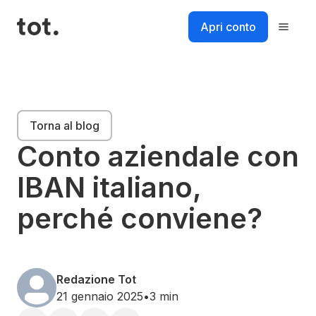
Salta
al
Apri conto
contenuto
Piattaforma
Torna al blog
Soluzioni
Conto aziendale con
IBAN italiano,
Risorse
perché conviene?
Prezzi
Login
Accedi al tuo account
Redazione Tot
21 gennaio 2025
•
3 min
Accedi