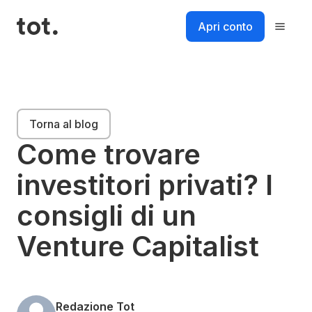
Salta
al
Apri conto
contenuto
Piattaforma
Torna al blog
Soluzioni
Come trovare
investitori privati? I
Risorse
consigli di un
Prezzi
Venture Capitalist
Login
Accedi al tuo account
Accedi
Redazione Tot