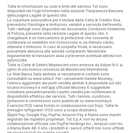
Tutte le informazioni su costi e limiti del servizio Tot sono
disponibili nei Fogli Informativi nella sezione Trasparenza Bancaria
della pagina Legale di questo sito.
Le coperture assicurative per il titolare della Carta di Credito Visa
prevedono franchigie e limitazioni, variabili a seconda dell’evento.
Tutti i dettagli sono disponibili nel documento Condizioni Sintetiche
di Polizza, presente nella sezione Legale di questo sito. Il
chargeback è un meccanismo di protezione che consente di
contestare un addebito non riconosciuto e, se ritenuto valido,
ottenere il rimborso. In caso di sospetta frode, è necessario
presentare denuncia alle autorità competenti. Monitorare
regolarmente le transazioni aiuta a prevenire eventuali attività non
autorizzate.
Tutte le Carte di Debito Mastercard sono emesse da Adyen N.V. ai
sensi di una licenza concessa da Mastercard International.
Le filiali Banca Sella abilitate ai versamenti in contanti sono
consultabili su www.sella.it. Per i versamenti tramite Mooney,
l'elenco aggiornato dei punti vendita abilitati è disponibile sul sito
locator.mooney.it e nell'app ufficiale Mooney. È suggeribile
contattare preventivamente il punto vendita per confermare la
disponibilità effettiva del servizio. Tutti i termini, condizioni,
limitazioni e commissioni sono pubblicati su www.mooney.it.
Il servizio POS viene fornito in collaborazione con Dojo. Tutte le
immagini raffiguranti i POS sono a scopo illustrativo.
Apple Pay, Google Pay, PayPal, Amazon Pay e Klarna sono marchi
registrati dei rispettivi proprietari. Tot S.p.A. non ha alcuna
collaborazione ufficiale con PayPal Holdings Inc., Amazon.com Inc.
o Klarna Bank AB. Il sito, i prodotti e i servizi offerti non sono affiliati
né sponsorizzati da queste società.